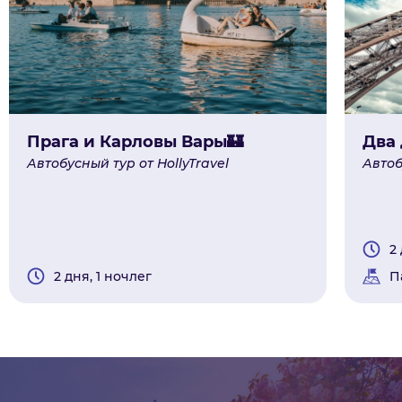
Прага и Карловы Вары🏰
Два 
Автобусный тур от HollyTravel
Автоб
2
2 дня, 1 ночлег
П