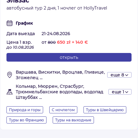
Эльзас
автобусный тур 2 дня, 1 ночлег от HollyTravel
График
Дата выезда
21-24.08.2026
Цена 1 взр.
от
650
zł
+
140
€
800
до 10.08.2026
открыть
Варшава, Вискитки, Вроцлав, Гливице,
еще 8
Згожелец ...
Кольмар, Мюррен, Страсбург,
Трюммельбахские водопады, водопад
еще 1
Штауббах ...
Природа и горы
С ночлегом
Туры в Швейцарию
Туры во Францию
Туры на выходные