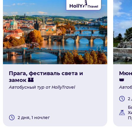
Прага, фестиваль света и
Мюн
замок 🏰
👑
Автобусный тур от HollyTravel
Автоб
2
Б
Х
2 дня, 1 ночлег
П