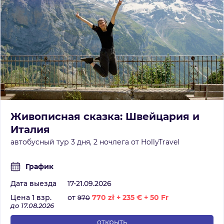
Живописная сказка: Швейцария и
Италия
автобусный тур 3 дня, 2 ночлега от HollyTravel
График
Дата выезда
17-21.09.2026
Цена 1 взр.
от
770
zł
+
235
€
+
50
Fr
970
до 17.08.2026
открыть