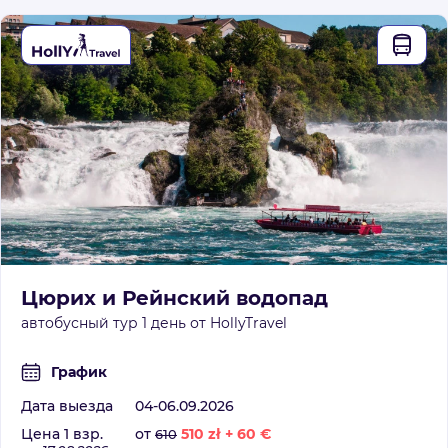
Цюрих и Рейнский водопад
автобусный тур 1 день от HollyTravel
График
Дата выезда
04-06.09.2026
Цена 1 взр.
от
510
zł
+
60
€
610