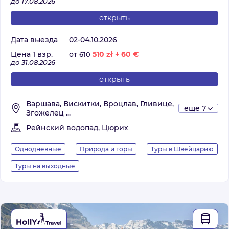
до 17.08.2026
открыть
Дата выезда
02-04.10.2026
Цена 1 взр.
от
510
zł
+
60
€
610
до 31.08.2026
открыть
Варшава, Вискитки, Вроцлав, Гливице,
еще 7
Згожелец ...
Рейнский водопад, Цюрих
Однодневные
Природа и горы
Туры в Швейцарию
Туры на выходные