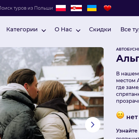
Поиск туров из Польши
Категории
О Нас
Скидки
Все т
АВТОБУСНЫ
Аль
В нашем
местом А
где зам
спрятан
прозрач
нет
Узнайте
подпишит