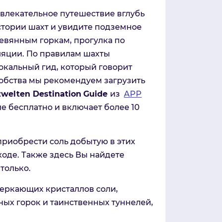
увлекательное путешествие вглубь
истории шахт и увидите подземное
ревянным горкам, прогулка по
яции. По правилам шахты
окальный гид, который говорит
обства мы рекомендуем загрузить
zwelten
Destination
Guide
из
APP
е бесплатно и включает более 10
риобрести соль добытую в этих
ходе. Также здесь Вы найдете
только.
еркающих кристаллов соли,
ных горок и таинственных туннелей,