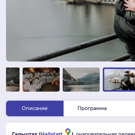
Описание
Программа
Гальштат (
Hallstatt
)
, очаровательная дерев