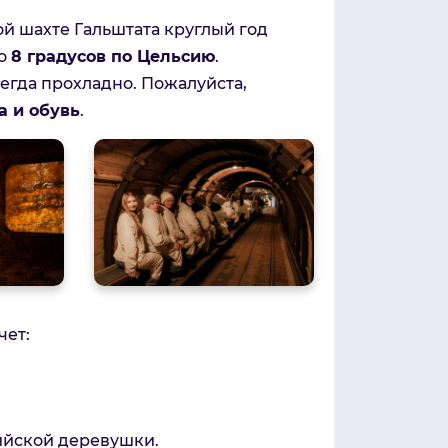
ой шахте Гальштата круглый год
ло
8 градусов по Цельсию
.
сегда прохладно. Пожалуйста,
а и обувь
.
чет:
ийской деревушки.