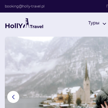
booking@holly-travel.pl
Найти путешествие
Туры
Поиск по турам