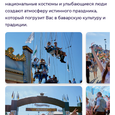
национальные костюмы и улыбающиеся люди
создают атмосферу истинного праздника,
который погрузит Вас в баварскую культуру и
Можете оставить дополнительные контактные данные
традиции.
или пожелания
Принимаю:
Политика
конфиденциальности
Принимаю:
Условия оказания
туристических услуг
Отправить
Отмена