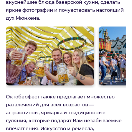
вкуснейшие блюда баварской кухни, сделать
Бавария: Октоберфест и Версаль
яркие фотографии и почувствовать настоящий
Пожалуйста, заполните форму и наш менеджер с
дух Мюнхена.
Вами свяжется
На связи Пн. - Пт. | 10:00 - 18:00, выходные и
праздничные по возможности
Имя
Телефон
E-mail
Октоберфест также предлагает множество
развлечений для всех возрастов —
аттракционы, ярмарка и традиционные
Комментарий
гуляния, которые подарят Вам незабываемые
впечатления. Искусство и ремесла,