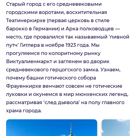
Старый город с его средневековыми
городскими воротами, восхитительная
Театинеркирхе (первая церковь в стиле
барокко в Германии) и Арка полководцев —
место, где провалился так называемый ‘пивной
путч’ Гитлера в ноябре 1923 года. Мы
прогуляемся по колоритному рынку
Виктуалиенмаркт и заглянем во дворик
средневекового герцогского замка. Узнаем,
почему башни готического собора
Фрауенкирхе венчают совсем не готические
луковки и окунемся в мир мюнхенских легенд,
рассматривая ‘след дьявола’ на полу главного
храма города.