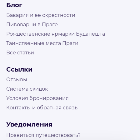
Блог
Бавария и ее окрестности
Пивоварни в Праге
Рождественские ярмарки Будапешта
Таинственные места Праги
Все статьи
Не нашли что искали?
Свяжитесь с нами и наш менеджер поможет
Ссылки
подобрать путешествие
На связи Пн. - Пт. | 10:00 - 18:00, выходные и
Отзывы
праздничные по возможности
Система скидок
Условия бронирования
Контакты
Контакты и обратная связь
+48 573 503 888
booking@holly-travel.pl
Уведомления
Мессенджеры
Нравиться путешествовать?