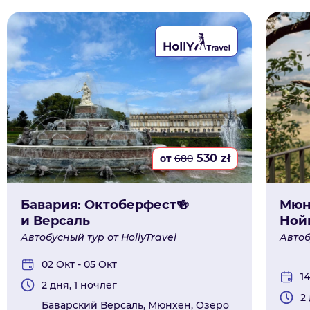
530
zł
от
680
Бавария: Октоберфест🍻
Мюн
и Версаль
Ной
Автобусный тур от HollyTravel
Автоб
02 Окт - 05 Окт
14
2 дня, 1 ночлег
2
Баварский Версаль, Мюнхен, Озеро