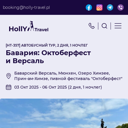
booking@holly-travel.pl
Найти путешествие
x
Поиск по турам
[HT-357] АВТОБУСНЫЙ ТУР, 2 ДНЯ, 1 НОЧЛЕГ
Бавария: Октоберфест
и Версаль
Баварский Версаль, Мюнхен, Озеро Химзее,
Прин-ам-Химзе, пивной фестиваль "Октоберфест"
03 Окт 2025 - 06 Окт 2025 (2 дня, 1 ночлег)