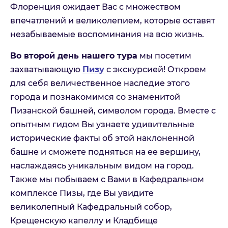
Флоренция ожидает Вас с множеством
впечатлений и великолепием, которые оставят
незабываемые воспоминания на всю жизнь.
Во второй день нашего тура
мы посетим
захватывающую
Пизу
с экскурсией! Откроем
для себя величественное наследие этого
города и познакомимся со знаменитой
Флоренция, Пиза и море
Пизанской башней, символом города. Вместе с
опытным гидом Вы узнаете удивительные
Пожалуйста, заполните форму и наш менеджер с
исторические факты об этой наклоненной
Вами свяжется
На связи Пн. - Пт. | 10:00 - 18:00, выходные и
башне и сможете подняться на ее вершину,
праздничные по возможности
наслаждаясь уникальным видом на город.
Также мы побываем с Вами в Кафедральном
Имя
комплексе Пизы, где Вы увидите
великолепный Кафедральный собор,
Крещенскую капеллу и Кладбище
Телефон