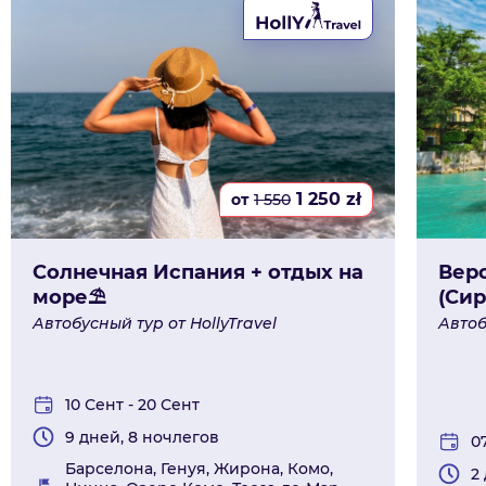
1 250
zł
от
1 550
Солнечная Испания + отдых на
Веро
море⛱
(Си
Автобусный тур от HollyTravel
Автоб
10 Сент - 20 Сент
9 дней, 8 ночлегов
0
Барселона, Генуя, Жирона, Комо,
2