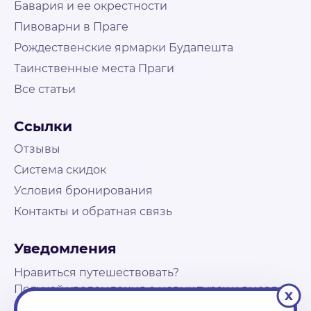
Бавария и ее окрестности
Пивоварни в Праге
Рождественские ярмарки Будапешта
Таинственные места Праги
Все статьи
Не нашли что искали?
Свяжитесь с нами и наш менеджер поможет
Ссылки
подобрать путешествие
На связи Пн. - Пт. | 10:00 - 18:00, выходные и
Отзывы
праздничные по возможности
Система скидок
Условия бронирования
Контакты
Контакты и обратная связь
+48 573 503 888
booking@holly-travel.pl
Уведомления
Мессенджеры
Нравиться путешествовать?
Получай уведомления о новых турах и выездах
x