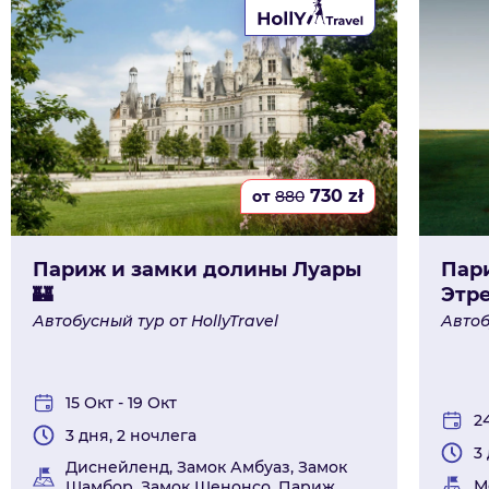
730
zł
от
880
Париж и замки долины Луары
Пар
🏰
Этр
Автобусный тур от HollyTravel
Автоб
15 Окт - 19 Окт
2
3 дня, 2 ночлега
3
Диснейленд, Замок Амбуаз, Замок
М
Шамбор, Замок Шенонсо, Париж