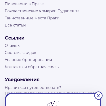
Пивоварни в Праге
Рождественские ярмарки Будапешта
Таинственные места Праги
Все статьи
Не нашли что искали?
Свяжитесь с нами и наш менеджер поможет
Ссылки
подобрать путешествие
На связи Пн. - Пт. | 10:00 - 18:00, выходные и
Отзывы
праздничные по возможности
Система скидок
Условия бронирования
Контакты
Контакты и обратная связь
+48 573 503 888
booking@holly-travel.pl
Уведомления
Мессенджеры
Нравиться путешествовать?
Получай уведомления о новых турах и выездах
x