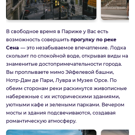
E-mail
В свободное время в Париже у Вас есть
возможность совершить
прогулку по реке
Комментарий
Сена
— это незабываемое впечатление. Лодка
скользит по спокойной воде, открывая виды на
знаменитые достопримечательности города.
Вы проплываете мимо Эйфелевой башни,
Нотр-Дам де Пари, Лувра и Музея Орсе. По
Можете оставить дополнительные контактные данные
или пожелания
обеим сторонам реки раскинутся живописные
Принимаю:
Политика
набережные с их историческими зданиями,
конфиденциальности
уютными кафе и зелеными парками. Вечером
Принимаю:
Условия оказания
мосты и здания подсвечиваются, создавая
туристических услуг
романтическую атмосферу.