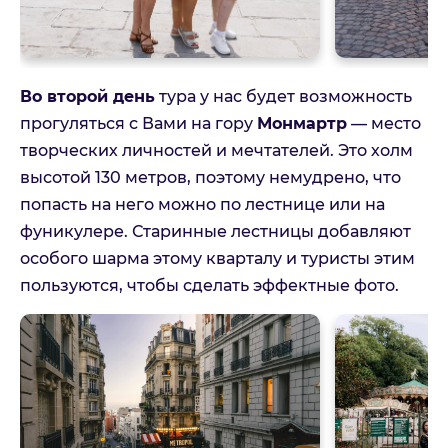
Во второй день
тура у нас будет возможность
прогуляться с Вами на гору
Монмартр
— место
творческих личностей и мечтателей. Это холм
высотой 130 метров, поэтому немудрено, что
Париж и Диснейленд
попасть на него можно по лестнице или на
фуникулере. Старинные лестницы добавляют
Пожалуйста, заполните форму и наш менеджер с
особого шарма этому кварталу и туристы этим
Вами свяжется
На связи Пн. - Пт. | 10:00 - 18:00, выходные и
пользуются, чтобы сделать эффектные фото.
праздничные по возможности
Имя
Телефон