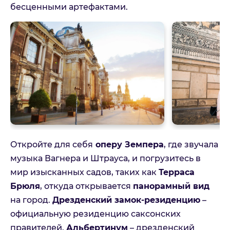
бесценными артефактами.
Откройте для себя
оперу Земпера
, где звучала
музыка Вагнера и Штрауса, и погрузитесь в
мир изысканных садов, таких как
Терраса
Брюля
, откуда открывается
панорамный вид
на город.
Дрезденский замок-резиденцию
–
официальную резиденцию саксонских
правителей.
Альбертинум
– дрезденский