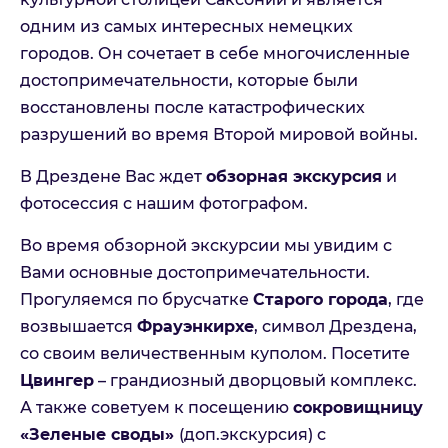
туристических услуг
одним из самых интересных немецких
городов. Он сочетает в себе многочисленные
достопримечательности, которые были
Отправить
восстановлены после катастрофических
разрушений во время Второй мировой войны.
Отмена
В Дрездене Вас ждет
обзорная экскурсия
и
фотосессия с нашим фотографом.
Во время обзорной экскурсии мы увидим с
Вами основные достопримечательности.
Прогуляемся по брусчатке
Старого города
, где
возвышается
Фрауэнкирхе
, символ Дрездена,
со своим величественным куполом. Посетите
Цвингер
– грандиозный дворцовый комплекс.
А также советуем к посещению
сокровищницу
«Зеленые своды»
(доп.экскурсия) с