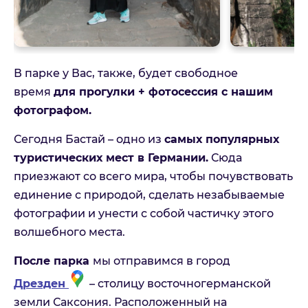
В парке у Вас, также, будет свободное
время
для прогулки + фотосессия с нашим
фотографом.
Сегодня Бастай – одно из
самых популярных
туристических мест в Германии.
Сюда
Дрезден + парк Саксонская
приезжают со всего мира, чтобы почувствовать
Швейцария
единение с природой, сделать незабываемые
фотографии и унести с собой частичку этого
Пожалуйста, заполните форму и наш менеджер с
волшебного места.
Вами свяжется
На связи Пн. - Пт. | 10:00 - 18:00, выходные и
праздничные по возможности
После парка
мы отправимся в город
Дрезден
– столицу восточногерманской
Имя
земли Саксония. Расположенный на