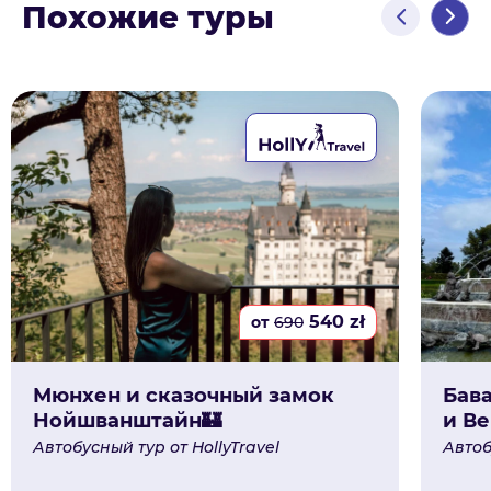
Похожие туры
540
zł
от
690
Мюнхен и сказочный замок
Бав
Нойшванштайн🏰
и В
Автобусный тур от HollyTravel
Автоб