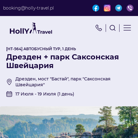
booking@holly-travel.pl
Найти путешествие
x
Поиск по турам
[HT-564] АВТОБУСНЫЙ ТУР, 1 ДЕНЬ
Дрезден + парк Саксонская
Швейцария
Дрезден, мост "Бастай", парк "Саксонская
Швейцария"
17 Июля - 19 Июля (1 день)