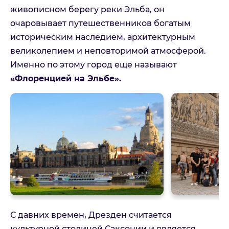
живописном берегу реки Эльба, он
очаровывает путешественников богатым
Телефон
историческим наследием, архитектурным
великолепием и неповторимой атмосферой.
Именно по этому город еще называют
E-mail
«Флоренцией на Эльбе».
Комментарий
Можете оставить дополнительные контактные данные
или пожелания
Принимаю:
Политика
конфиденциальности
С давних времен, Дрезден считается
Принимаю:
Условия оказания
культурной столицей Саксонии и является