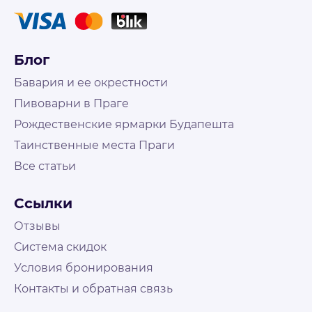
Блог
Бавария и ее окрестности
Пивоварни в Праге
Рождественские ярмарки Будапешта
Таинственные места Праги
Все статьи
Не нашли что искали?
Свяжитесь с нами и наш менеджер поможет
Ссылки
подобрать путешествие
На связи Пн. - Пт. | 10:00 - 18:00, выходные и
Отзывы
праздничные по возможности
Система скидок
Условия бронирования
Контакты
Контакты и обратная связь
+48 573 503 888
booking@holly-travel.pl