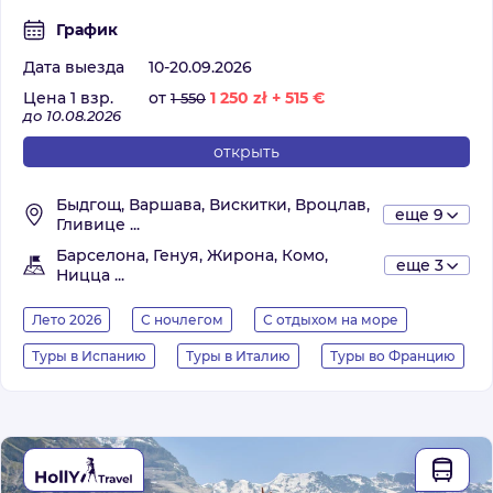
График
Дата выезда
10-20.09.2026
Цена 1 взр.
от
1 250
zł
+
515
€
1 550
до 10.08.2026
открыть
Быдгощ, Варшава, Вискитки, Вроцлав,
еще 9
Гливице ...
Барселона, Генуя, Жирона, Комо,
еще 3
Ницца ...
Лето 2026
С ночлегом
С отдыхом на море
Туры в Испанию
Туры в Италию
Туры во Францию