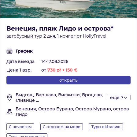
Венеция, пляж Лидо и острова*
автобусный тур 2 дня, 1 ночлег от HollyTravel
График
Дата выезда
14-17.08.2026
Цена 1 взр.
от
730
zł
+
150
€
открыть
Быдгощ, Варшава, Вискитки, Вроцлав,
еще 7
Гливице ...
Венеция, Остров Бурано, Остров Мурано, остров
Лидо
С ночлегом
С отдыхом на море
Туры в Италию
Туры на выходные