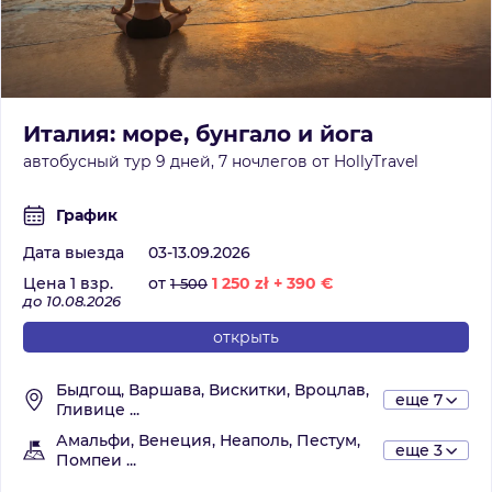
Италия: море, бунгало и йога
автобусный тур 9 дней, 7 ночлегов от HollyTravel
График
Дата выезда
03-13.09.2026
Цена 1 взр.
от
1 250
zł
+
390
€
1 500
до 10.08.2026
открыть
Быдгощ, Варшава, Вискитки, Вроцлав,
еще 7
Гливице ...
Амальфи, Венеция, Неаполь, Пестум,
еще 3
Помпеи ...