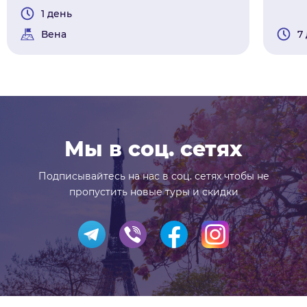
1 день
Вена
7
Мы в соц. сетях
Подписывайтесь на нас в соц. сетях чтобы не
пропустить новые туры и скидки