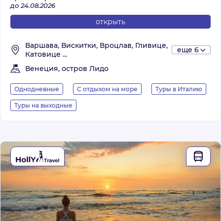
до 24.08.2026
открыть
Варшава, Вискитки, Вроцлав, Гливице,
еще 6
Катовице ...
Венеция, остров Лидо
Однодневные
С отдыхом на море
Туры в Италию
Туры на выходные