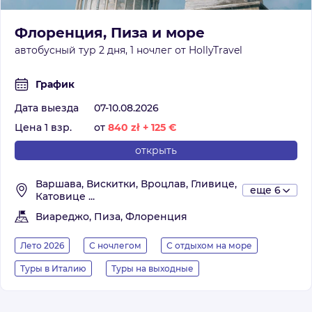
Флоренция, Пиза и море
автобусный тур 2 дня, 1 ночлег от HollyTravel
График
Дата выезда
07-10.08.2026
Цена 1 взр.
от
840
zł
+
125
€
открыть
Варшава, Вискитки, Вроцлав, Гливице,
еще 6
Катовице ...
Виареджо, Пиза, Флоренция
Лето 2026
С ночлегом
С отдыхом на море
Туры в Италию
Туры на выходные