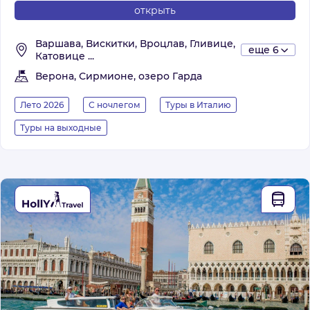
открыть
Варшава, Вискитки, Вроцлав, Гливице,
еще 6
Катовице ...
Верона, Сирмионе, озеро Гарда
Лето 2026
С ночлегом
Туры в Италию
Туры на выходные