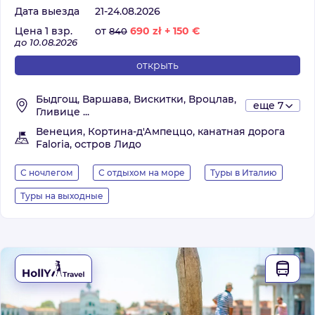
Дата выезда
21-24.08.2026
Цена 1 взр.
от
690
zł
+
150
€
840
до 10.08.2026
открыть
Быдгощ, Варшава, Вискитки, Вроцлав,
еще 7
Гливице ...
Венеция, Кортина-д'Ампеццо, канатная дорога
Faloria, остров Лидо
С ночлегом
С отдыхом на море
Туры в Италию
Туры на выходные