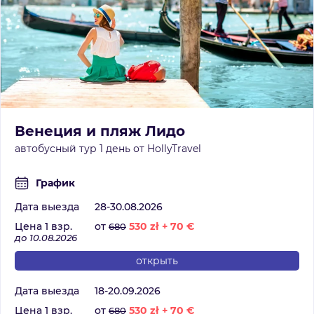
Венеция и пляж Лидо
автобусный тур 1 день от HollyTravel
График
Дата выезда
28-30.08.2026
Цена 1 взр.
от
530
zł
+
70
€
680
до 10.08.2026
открыть
Дата выезда
18-20.09.2026
Цена 1 взр.
от
530
zł
+
70
€
680