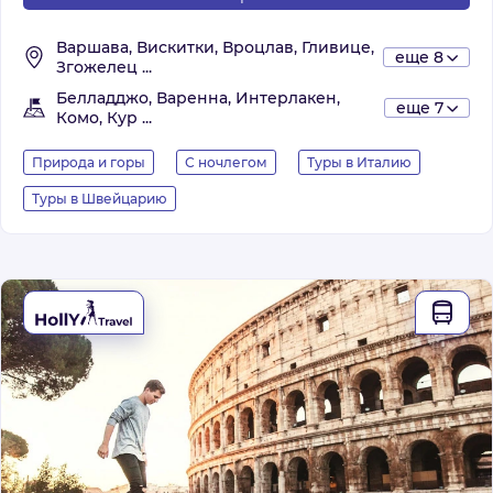
Варшава, Вискитки, Вроцлав, Гливице,
еще 8
Згожелец ...
Белладджо, Варенна, Интерлакен,
еще 7
Комо, Кур ...
Природа и горы
С ночлегом
Туры в Италию
Туры в Швейцарию