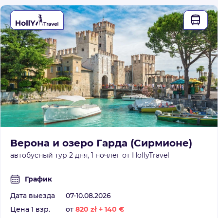
Верона и озеро Гарда (Сирмионе)
автобусный тур 2 дня, 1 ночлег от HollyTravel
График
Дата выезда
07-10.08.2026
Цена 1 взр.
от
820
zł
+
140
€