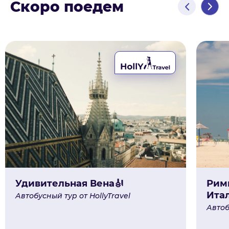
Скоро поедем
Удивительная Вена🎻
Рими
Ита
Автобусный тур от HollyTravel
Автоб