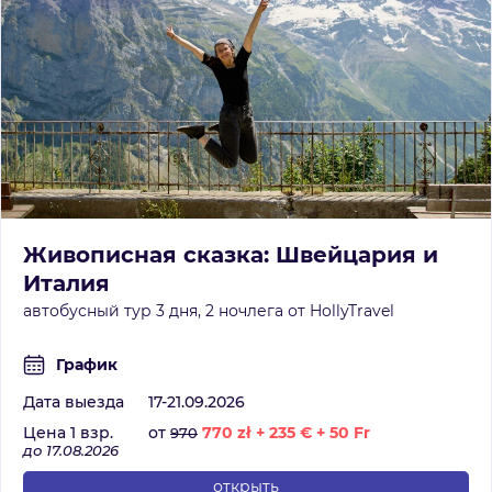
Живописная сказка: Швейцария и
Италия
автобусный тур 3 дня, 2 ночлега от HollyTravel
График
Дата выезда
17-21.09.2026
Цена 1 взр.
от
770
zł
+
235
€
+
50
Fr
970
до 17.08.2026
открыть