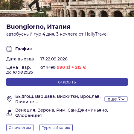
Buongiorno, Италия
автобусный тур 4 дня, 3 ночлега от HollyTravel
График
Дата выезда
17-22.09.2026
Цена 1 взр.
от
990
zł
+
215
€
1 190
до 10.08.2026
открыть
Быдгощ, Варшава, Вискитки, Вроцлав,
еще 7
Гливице ...
Венеция, Верона, Рим, Сан-Джиминьяно,
Флоренция
С ночлегом
Туры в Италию