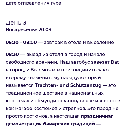
дате отправления тура
Народный фестиваль пива в
Мюнхене (открытие)
День 3
Пожалуйста, заполните форму и наш менеджер с
Вами свяжется
Воскресенье 20.09
На связи Пн. - Пт. | 10:00 - 18:00, выходные и
праздничные по возможности
06:30
–
08:00
— завтрак в отеле и выселение
Имя
08:30
—
выезд из отеля в город и начало
свободного времени. Наш автобус завезет Вас
в город, и Вы сможете присоединиться ко
Телефон
второму знаменитому параду, который
называется
Trachten‑ und Schützenzug
— это
традиционное шествие в национальных
E-mail
костюмах и обмундировании, также известное
как Parade костюмов и стрелков. Это парад не
просто костюмов, а настоящая
праздничная
Комментарий
демонстрация баварских традиций
—