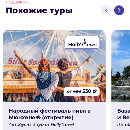
ПОДБОРКА
Похожие туры
530
zł
от
680
Народный фестиваль пива в
Бав
Мюнхене🍻 (открытие)
и В
Автобусный тур от HollyTravel
Автоб