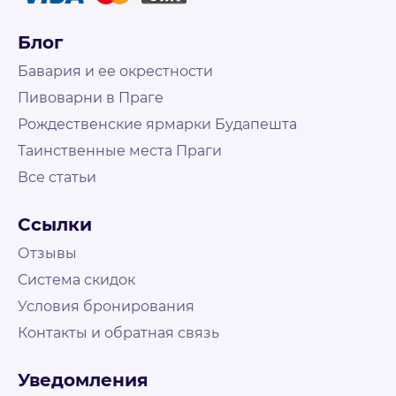
Блог
Бавария и ее окрестности
Пивоварни в Праге
Рождественские ярмарки Будапешта
Таинственные места Праги
Все статьи
Не нашли что искали?
Свяжитесь с нами и наш менеджер поможет
Ссылки
подобрать путешествие
На связи Пн. - Пт. | 10:00 - 18:00, выходные и
Отзывы
праздничные по возможности
Система скидок
Условия бронирования
Контакты
Контакты и обратная связь
+48 573 503 888
booking@holly-travel.pl
Уведомления
Мессенджеры