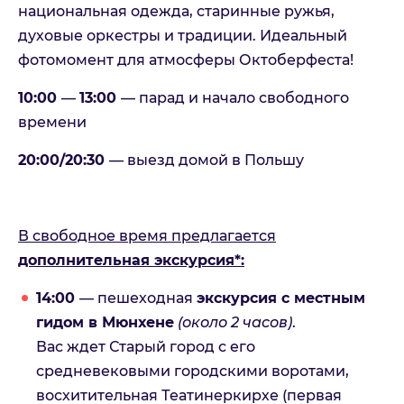
национальная одежда, старинные ружья,
духовые оркестры и традиции. Идеальный
фотомомент для атмосферы Октоберфеста!
10:00
—
13:00
— парад и начало свободного
Можете оставить дополнительные контактные данные
или пожелания
времени
Принимаю:
Политика
конфиденциальности
20:00/20:30
— выезд домой в Польшу
Принимаю:
Условия оказания
туристических услуг
В свободное время предлагается
дополнительная экскурсия*:
Отправить
14:00
— пешеходная
экскурсия с местным
Отмена
гидом в Мюнхене
(около 2 часов)
.
Вас ждет Старый город с его
средневековыми городскими воротами,
восхитительная Театинеркирхе (первая