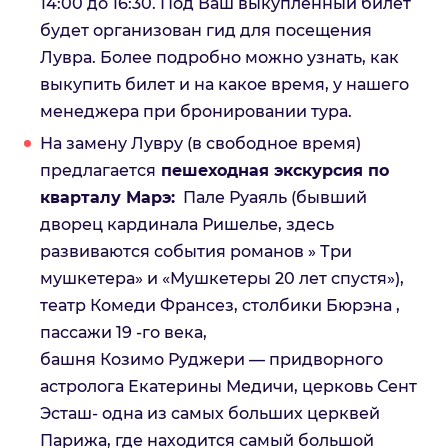
14:00 до 16:30. Под Ваш выкупленный билет
будет организован гид для посещения
Лувра. Более подробно можно узнать, как
выкупить билет и на какое время, у нашего
менеджера при бронировании тура.
На замену Лувру (в свободное время)
предлагается
пешеходная экскурсия по
кварталу Марэ:
Пале Руаяль (бывший
дворец кардинала Ришелье, здесь
развиваются события романов » Три
мушкетера» и «Мушкетеры 20 лет спустя»),
театр Комеди Франсез, столбики Бюрэна ,
пассажи 19 -го века,
башня Козимо Руджери — придворного
астролога Екатерины Медичи, церковь Сент
Эсташ- одна из самых больших церквей
Парижа, где находится самый большой