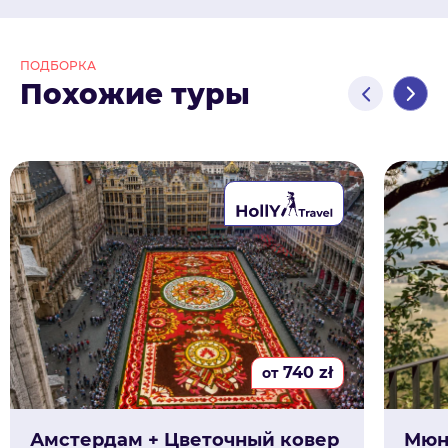
ПОДБОРКА
Похожие туры
740
zł
от
Амстердам + Цветочный ковер
Мюн