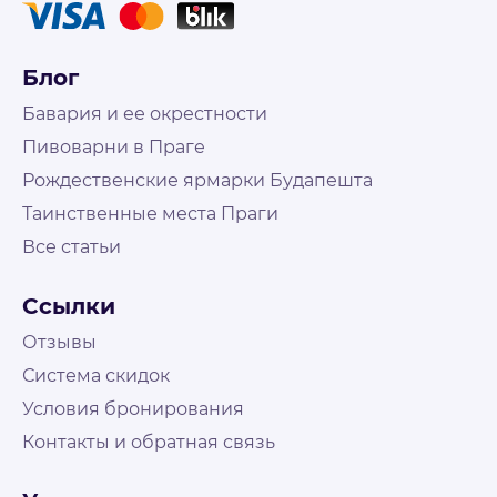
Блог
Бавария и ее окрестности
Пивоварни в Праге
Рождественские ярмарки Будапешта
Таинственные места Праги
Все статьи
Не нашли что искали?
Свяжитесь с нами и наш менеджер поможет
Ссылки
подобрать путешествие
На связи Пн. - Пт. | 10:00 - 18:00, выходные и
Отзывы
праздничные по возможности
Система скидок
Условия бронирования
Контакты
Контакты и обратная связь
+48 573 503 888
booking@holly-travel.pl