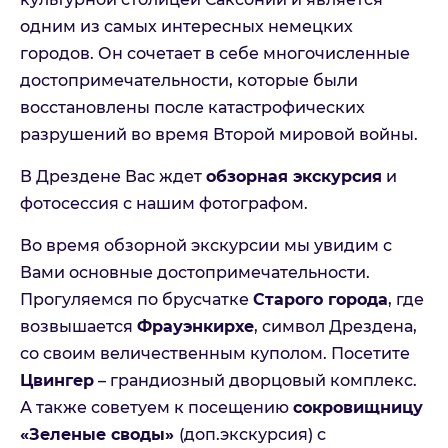
туристических услуг
одним из самых интересных немецких
городов. Он сочетает в себе многочисленные
достопримечательности, которые были
Отправить
восстановлены после катастрофических
разрушений во время Второй мировой войны.
Отмена
В Дрездене Вас ждет
обзорная экскурсия
и
фотосессия с нашим фотографом.
Во время обзорной экскурсии мы увидим с
Вами основные достопримечательности.
Прогуляемся по брусчатке
Старого города
, где
возвышается
Фрауэнкирхе
, символ Дрездена,
со своим величественным куполом. Посетите
Цвингер
– грандиозный дворцовый комплекс.
А также советуем к посещению
сокровищницу
«Зеленые своды»
(доп.экскурсия) с