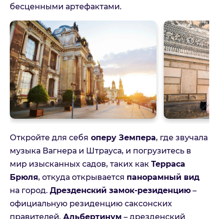
бесценными артефактами.
Откройте для себя
оперу Земпера
, где звучала
музыка Вагнера и Штрауса, и погрузитесь в
мир изысканных садов, таких как
Терраса
Брюля
, откуда открывается
панорамный вид
на город.
Дрезденский замок-резиденцию
–
официальную резиденцию саксонских
правителей.
Альбертинум
– дрезденский