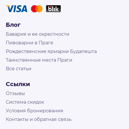
Блог
Бавария и ее окрестности
Пивоварни в Праге
Рождественские ярмарки Будапешта
Таинственные места Праги
Все статьи
Не нашли что искали?
Свяжитесь с нами и наш менеджер поможет
Ссылки
подобрать путешествие
На связи Пн. - Пт. | 10:00 - 18:00, выходные и
Отзывы
праздничные по возможности
Система скидок
Условия бронирования
Контакты
Контакты и обратная связь
+48 573 503 888
booking@holly-travel.pl