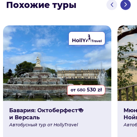
Похожие туры
530
zł
от
680
Бавария: Октоберфест🍻
Мюн
и Версаль
Ной
Автобусный тур от HollyTravel
Автоб