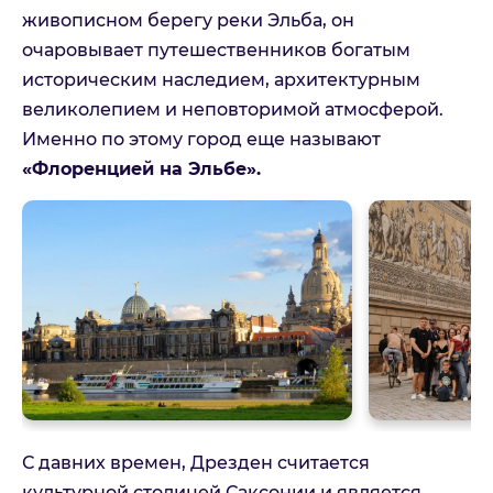
живописном берегу реки Эльба, он
очаровывает путешественников богатым
Телефон
историческим наследием, архитектурным
великолепием и неповторимой атмосферой.
Именно по этому город еще называют
E-mail
«Флоренцией на Эльбе».
Комментарий
Можете оставить дополнительные контактные данные
или пожелания
Принимаю:
Политика
конфиденциальности
С давних времен, Дрезден считается
Принимаю:
Условия оказания
культурной столицей Саксонии и является