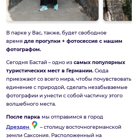
В парке у Вас, также, будет свободное
время
для прогулки + фотосессия с нашим
фотографом.
Сегодня Бастай – одно из
самых популярных
туристических мест в Германии.
Сюда
Дрезден + парк Саксонская
приезжают со всего мира, чтобы почувствовать
Швейцария
единение с природой, сделать незабываемые
фотографии и унести с собой частичку этого
Пожалуйста, заполните форму и наш менеджер с
волшебного места.
Вами свяжется
На связи Пн. - Пт. | 10:00 - 18:00, выходные и
праздничные по возможности
После парка
мы отправимся в город
Дрезден
– столицу восточногерманской
Имя
земли Саксония. Расположенный на