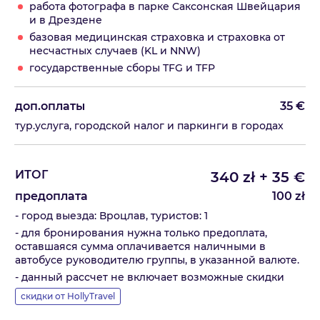
работа фотографа в парке Саксонская Швейцария
и в Дрездене
базовая медицинская страховка и страховка от
несчастных случаев (KL и NNW)
государственные сборы TFG и TFP
доп.оплаты
35
€
тур.услуга, городской налог и паркинги в городах
ИТОГ
340
zł
+
35
€
предоплата
100
zł
- город выезда: Вроцлав, туристов: 1
- для бронирования нужна только предоплата,
оставшаяся сумма оплачивается наличными в
автобусе руководителю группы, в указанной валюте.
- данный рассчет не включает возможные скидки
скидки от HollyTravel